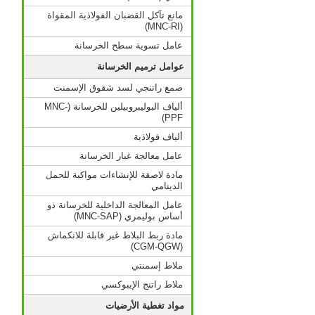
مانع تآكل القضبان الفولاذية المقواة
(MNC-RI)
عامل تسوية سطح الخرسانة
عوامل ترميم الخرسانة
صمغ راتنجي لسد شقوق الإسمنت
ألياف البوليبروبيلين للخرسانة (MNC-
PPF)
ألياف فولاذية
عامل معالجة غبار الخرسانة
مادة لاصقة للإنشاءات مواكبة للحمل
الدينامي
عامل المعالجة الداخلية للخرسانة ذو
أساس بوليمري (MNC-SAP)
مادة ربط البلاط غير قابلة للانكماش
(CGM-QGW)
ملاط إسمنتي
ملاط راتنج الإيبوكسي
مواد تغطية الأرضيات