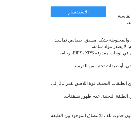
الاستفسار
القاسية
د.
ليمر، والمخلوطة بشكل مسبق. خصائص تماسك
. لا يصدر مواد سامة.
2. يستخدم في اللصق بين الطبقات التحتية للجدار ولوحة الفوم البوليسترين في لوحات مقذوفة EIFS، XPS، رخام،
1. الصمغ لنظام معالجة الطبقة الخارجية لديه قدرة إلتصاق عالية لأي نوع من الطبقات التحتية. قوة اللاصق تقدر بـ 2 إلى
بدون حدوث تلف للإلتصاق الموجود بين الطبقة