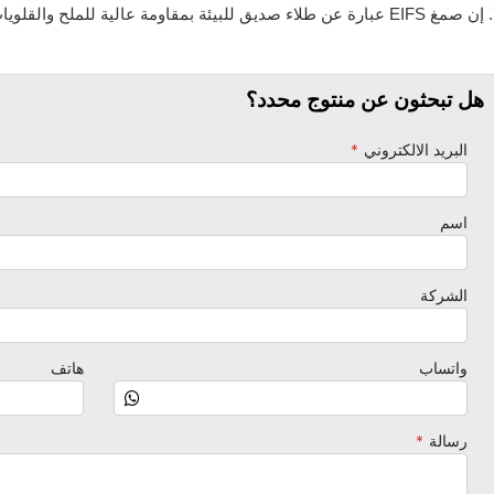
لح والقلويات.
هل تبحثون عن منتوج محدد؟