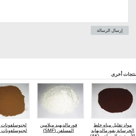
نتجات أخرى
مواد تقليل مياه خلط
فورمالديهيد ميلامين
لجنوسلفونات ا
الخرسانة بفورمالديهايد
المسلفن (SMF)
لجنوسلفونات ا