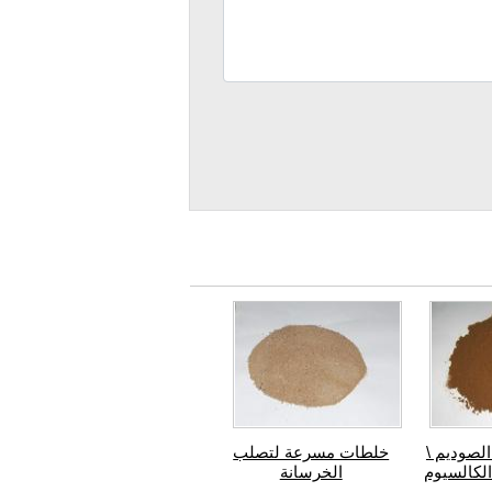
لصوديم \
خلطات مسرعة لتصلب
لكالسيوم
الخرسانة