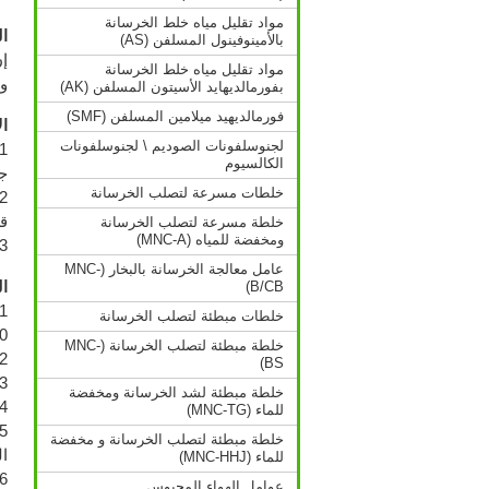
مواد تقليل مياه خلط الخرسانة
ا
بالأمينوفينول المسلفن (AS)
مواد تقليل مياه خلط الخرسانة
و
بفورمالديهايد الأسيتون المسلفن (AK)
فورمالديهيد ميلامين المسلفن (SMF)
ا
لجنوسلفونات الصوديم \ لجنوسلفونات
الكالسيوم
ج
خلطات مسرعة لتصلب الخرسانة
قر
خلطة مسرعة لتصلب الخرسانة
ومخفضة للمياه (MNC-A)
3. يتم إستخدامه في كل أنواع الجدران المصنوعة من الخرسانة، ملاط أسمنتي، أو طبقات 
عامل معالجة الخرسانة بالبخار (MNC-
B/CB)
ا
خلطات مبطئة لتصلب الخرسانة
10 مرات من القوة المو
خلطة مبطئة لتصلب الخرسانة (MNC-
2. المواد اللاصقة لديها أداء تماسك عالي، يمكن إستخدامها لتمدد أو إنكماش الطبقة التحتي
BS)
3. مقاومة الذوبان والتجميد ا
خلطة مبطئة لشد الخرسانة ومخفضة
4. عدم وجود تشققات في الطبقة المقاوم
للماء (MNC-TG)
خلطة مبطئة لتصلب الخرسانة و مخفضة
ال
للماء (MNC-HHJ)
6. الطبقة المقاومة للماء يمكن أن تكون بألوا
عوامل الهواء المحبوس