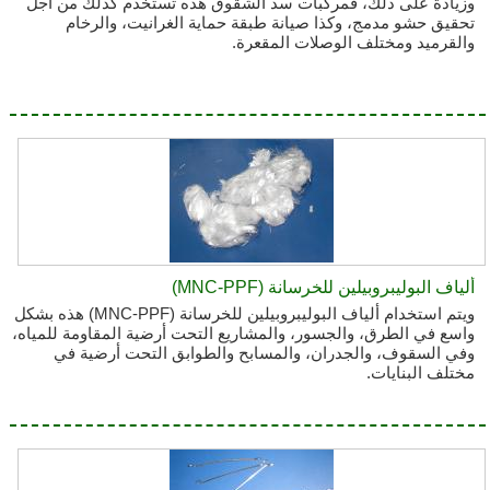
وزيادة على ذلك، فمركبات سد الشقوق هذه تستخدم كذلك من أجل
تحقيق حشو مدمج، وكذا صيانة طبقة حماية الغرانيت، والرخام
والقرميد ومختلف الوصلات المقعرة.
ألياف البوليبروبيلين للخرسانة (MNC-PPF)
ويتم استخدام ألياف البوليبروبيلين للخرسانة (MNC-PPF) هذه بشكل
واسع في الطرق، والجسور، والمشاريع التحت أرضية المقاومة للمياه،
وفي السقوف، والجدران، والمسابح والطوابق التحت أرضية في
مختلف البنايات.