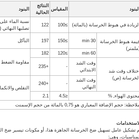
النتائج
لبنود
المقياس
البنود
الحالية
نسبة الماء على
لزيادة في هبوط الخرسانة (بالمائة)
≥100
122
تصلبها النهائي (ب
30 min
≥150
197
التآكل
يمة هبوط الخرسانة
ملمتر)
182
≥120
60 min
مقاومة الضغط (
وقت الشد
+235
-
الابتدائي
ختلاف وقت شد
لخرسانة (ص)
وقت الشد
+240
-
النهائي
التقلص والانكما
حتوى الهواء, %
≤4.5
2.1
لاحظة: حجم الإضافة المعياري هو 0,75 بالمائة من حجم الإسمنت
لاستخدامات
م تشكيل عامل تسهيل ضخ الخرسانة الجاهزة هذا، أو مكونات تيسير ضخ الخ
لمناسبات، وهي: