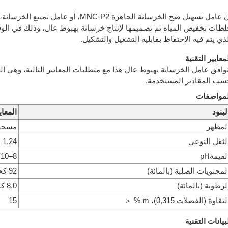
إن عامل تسهيل ضخ الخرسانة الجاهزة MNC-P2، أو عامل تمي
لطات تخفيض المياه تم تصميمها لإنتاج خرسانة بهبوط عال، وذلك في ال
ذي يتم فيه الاحتفاظ بقابلية التشغيل والتشكيل.
معايير التقنية
سب المقادير المستخدمة.
لمواصفات
لبنود
المعاي
لمظهر
مسحوق
لثقل النوعي
1.24
لقيمةpH
8–10
لمحتويات الصلبة (بالمائة)
92 كحد أدنى
لرطوبة (بالمائة)
8,0 كحد أقصى
لنقاوة (الفضلات 0,315)، m % ＜
15
بيانات التقنية