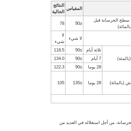
النتائج
المقياس
الحالية
 سطح الخرسانة قبل
78
≤90
المائة)
لا
لا شيء
شيء
ثلاثة أيام
≥90
118.5
بالمئة)
7 أيام
≥90
134.0
28 يوما
≥90
122.3
ش (بالمائة)
28 يوما
≤135
105
رسانة، من أجل استغلاله في العديد من