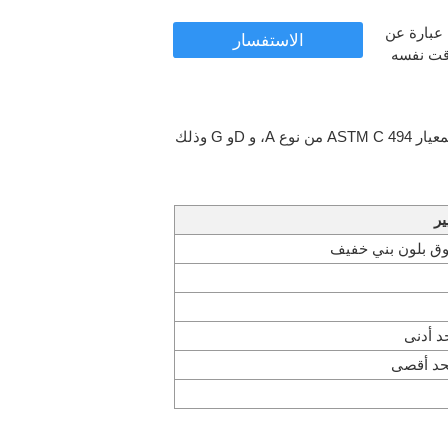
يع الخرسانة، عبارة عن
الاستفسار
وقت نفسه
يتوافق عامل الخرسانة بهبوط عال هذا مع متطلبات المعايير التالية، وهي المعيار ASTM C 494 من نوع A، و Dو G وذلك
ير
 بلون بني خفيف