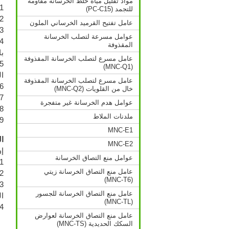
مواد تقليل مياه خلط الخرسانة مقاومة
1) تم تشكيلها خصيصا من أجل الخرسانة ذات المواد الإسمنتية الإضافية كالميكرو سيليكا
للتجمد (PC-C15)
2) تستخدم في عمليات ضخ الخرسانة في أعمدة الأساسات مع تحكم معزز في درجة ا
عامل تفتيح القرميد الخرساني الملون
3) إنها توفر خرسانة ضخ 
عوامل مسرعة لتصلب الخرسانة
4) إنها توفر قابلية تشغيل وتشكيل ابتدائية بنسبة مياه منخفض
المقذوفة
ب
عامل مسرع لتصلب الخرسانة المقذوفة
(MNC-Q1)
ا
عامل مسرع لتصلب الخرسانة المقذوفة
6) إن مركبات تيسير ضخ الخرسانة هذه تحسن المتانة عبر الزيادة في قوتها وتخفض من
خال من القلويات (MNC-Q2)
7) إنها تأتي بهبوط عال للخرسانة مع سر
عوامل هدم الخرسانة غير متفجرة
8) إنها ملائمة لضخ كميات كبيرة من الخرسانة، والخرسانة الجاهزة والخر
ملدنات الملاط
9) إنها تخفض من تشققات الخرسانة وتعزز قوة مقاومة الضغط لديها وكذا م
MNC-E1
ال
MNC-E2
إ
عوامل منع التصاق الخرسانة
1. إنها تتميز بعملية تلدين قوية مع قابلية تشغيل وتشكيل ابت
عامل منع التصاق الخرسانة زيتي
2. إنها تخفض من نسبة المياه إلى الإسمنت وهو الأمر الذي يخلق خرسانة عالية القوة بدون م
(MNC-T6)
عامل منع التصاق الخرسانة للجسور
ا
(MNC-TL)
4. إنها تتميز بسرعة شد كبيرة مع هبوط خرسانة
عامل منع التصاق الخرسانة لعوارض
السكك الحديدية (MNC-TS)