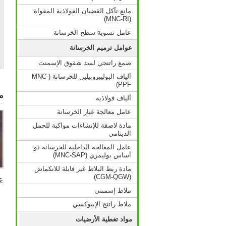
مانع تآكل القضبان الفولاذية المقواة
(MNC-RI)
عامل تسوية سطح الخرسانة
عوامل ترميم الخرسانة
صمغ راتنجي لسد شقوق الإسمنت
ألياف البوليبروبيلين للخرسانة (MNC-
PPF)
م
ألياف فولاذية
عامل معالجة غبار الخرسانة
مادة لاصقة للإنشاءات مواكبة للحمل
الدينامي
عامل المعالجة الداخلية للخرسانة ذو
أساس بوليمري (MNC-SAP)
مادة ربط البلاط غير قابلة للانكماش
(CGM-QGW)
ع
ملاط إسمنتي
ملاط راتنج الإيبوكسي
مواد تغطية الأرضيات