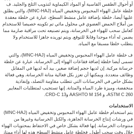
أو أحوال الطقس القاسية أو المواد الكيماوية لتذويب الثلج والجليد. ف
خلطة عامل الهواء المحبوس وتخفيض المياه (MNC-HAJ)، والتي يطلق
عليها أيضا، خلطة بإضافة عامل منشط السطح، عبارة عن خلطة معقدة
من أملاح الحمض العضوي في محلول مائي تم تكوينه خصيصا للاستخدام
كعامل سحب للهواء في الخرسانة، ويتم تصنيعه تحت مراقبة صارمة مما
يضمن له أداء موحدا وقابلا للتوقع. ويتم توريده جاهزا للاستخدام ولا
يتطلب خلطا مسبقا مع المياه.
ف خلطة عامل الهواء المحبوس وتخفيض المياه (MNC-HAJ)، والتي
تسمى أيضا خلطة إضافة فقاعات الهواء إلى الخرسانة، عبارة عن خلطة
خرسانة مركبة. إن لديها حجم إضافة صغير، بيد أنه لديها في المقابل
وظائف متعددة. ويمكنها أن تعزز بكل فعالية متانة الخرسانة. وهي فعالة
بشكل خاص في الخرسانات التي تتطلب مقاومة التصلد، وإنفاذية
منخفضة، وميزة طرد المياه والمتانة. إنها تستجيب لمتطلبات المعايير
ASTM C 260، و AASHTO M 154 وCRD-C 13.
الاستخدامات
يتم استخدام خلطة عامل الهواء المحبوس وتخفيض المياه (MNC-HAJ)
في ورشات إنتاج الخرسانة الجاهزة، والكتل الخرسانية وغيرها من
منتوجات الخرسانة. إنها فعالة بشكل خاص في الاحتفاظ بمحتويات الهواء
خلال وقت سحب أطول. فخلطة عامل منشط السطح هذه لها أداء ممتاز