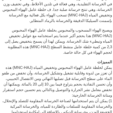
في الخرسانة التقليدية، وهي فعالة في تلدين الأخلاط، وفي تخفيف وزن
الخرسانة، وهي تنتج خرسانة صلبة جدا. ف خلطة عامل الهواء المحبوس
وتخفيض المياه (MNC-HAJ) تسحب الهواء بكل فعالية مع الخرسانة
بإسمنت السيليكا الدقيقة والخرسانة بالرماد المتطاير.
ويصبح الهواء المسحوب والمحبوس بخلطة عامل الهواء المحبوس
(MNC-HAJ) هذا بحجم أكبر عندما يتم استخدامه مع عوامل تخفيض
المياه وتبطيء شك الخرسانة. ويمكن لهذا أن يسمح بتخفيض يصل إلى
2,3 من كمية خلطة عامل منشط السطح (MNC-HAJ) هذه المطلوبة
لحجم الهواء في كل حالة خاصة.
المميزات
يمكن لخلطة عامل الهواء المحبوس وتخفيض المياه (MNC-HAJ) هذه
أن تعزز من لدونة وقابلية تشغيل وتشكيل الخرسانة، وأن تخفض من طفو
الماء على سطح الخرسانة قبل تصلبها النهائي ومن الانفصال الحبيبي،
وأن تحسن النفاذية بحجم يتراوح فيما بين 10 إلى 20 بالمائة. ويمكنها أن
تخفض معامل نشر الحرارة والتوصيل وبالتالي يتم تحسين حجم استقرار
ومتانة الخرسانة الخارجية:
1) يمكن أن يتم استخدامها لصناعة الخرسانة المقاومة للتصلد والإنحلال،
والخرسانة المقاومة للسلفات والطاردة للمياه، والخرسانة المركبة
الخفيفة الوزن، وخرسانة الديكور، بالإضافة إلى إمكانية استخدامها