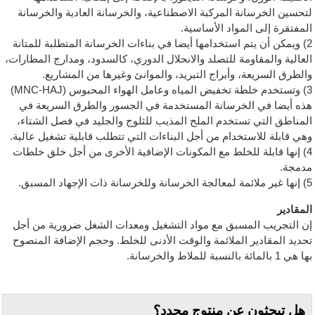
لتحسين الخرسانة المركبة الاصطناعية، والخرسانة العادية والخرسانة
المفتقرة إلى المواد الأساسية.
2) ويمكن أن يتم استخدامها أيضا في بناءات الخرسانة المتطلبة للمتانة
العالية والمقاومة للتصلد والانحلال الدوري، كالسدود، ومدارج المطارات،
والطرق السريعة، وأبراج التبريد، والموانئ وغيرها من المشاريع.
3) وتستخدم خلطة تخفيض المياه وعامل الهواء المحبوس (MNC-HAJ)
هذه أيضا في الخرسانة المستخدمة في الجسور والطرق السريعة في
المناطق التي تستخدم الملح المذيب للثلوج والجليد في فصل الشتاء،
وهي قابلة للاستخدام من أجل البناءات التي تتطلب قابلية تشغيل عالية.
4) إنها قابلة للخلط مع المكونات الإضافية الأخرى من أجل خلق خلطات
مدمجة.
5) إنها غير ملائمة لمعالجة الخرسانة وللخرسانة ذات الإجهاد المسبق.
المقادير
إن التجريب المسبق مع مواد التشغيل ومعدات الشغل ضرورية من أجل
تحديد المقادير الملائمة والوقت الأدنى للخلط. وحجم الإضافة المنصوح
بها هي 1 بالمائة بالنسبة للملاط والخرسانة.
هل تبحثون عن منتوج محدد؟